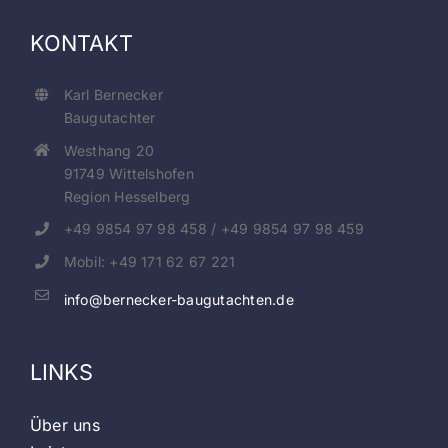
KONTAKT
Karl Bernecker
Baugutachter
Westhang 20
91749 Wittelshofen
Region Hesselberg
+49 9854 97 98 458 / +49 9854 97 98 459
Mobil: +49 171 62 67 221
info@bernecker-baugutachten.de
LINKS
Über uns