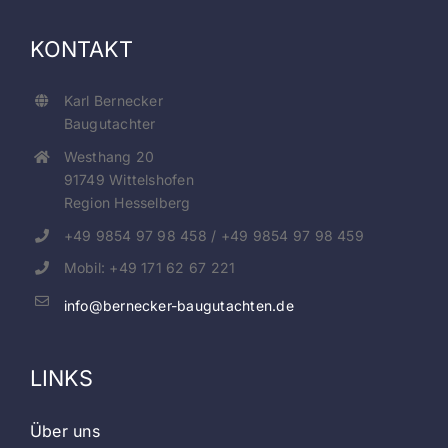
KONTAKT
Karl Bernecker
Baugutachter
Westhang 20
91749 Wittelshofen
Region Hesselberg
+49 9854 97 98 458 / +49 9854 97 98 459
Mobil: +49 171 62 67 221
info@bernecker-baugutachten.de
LINKS
Über uns