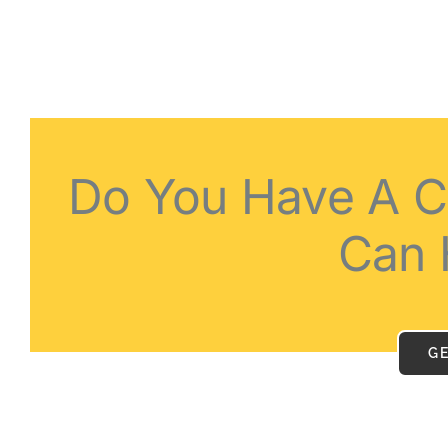
Do You Have A C
Can 
G