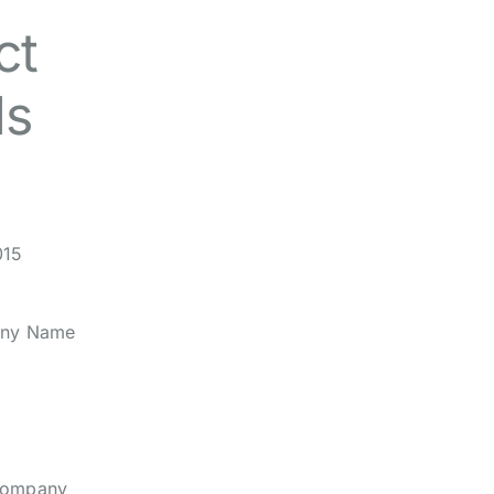
ct
ls
015
any Name
Company