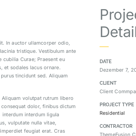
Proje
Detai
t. In auctor ullamcorper odio,
 lacinia tristique. Vestibulum ante
re cubilia Curae; Praesent eu
DATE
s, et sodales lacus ornare.
Dezember 7, 2
 purus tincidunt sed. Aliquam
CLIENT
Client Commp
 Aliquam volutpat rutrum libero
PROJECT TYPE
r consequat dolor, finibus dictum
Residential
 interdum interdum ligula
s, vulputate nulla vitae,
CONTRACTOR
 imperdiet feugiat erat. Cras
ThemeFusion 